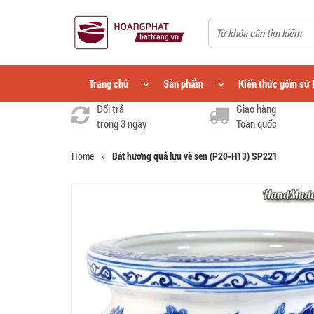
Trang chủ
Sản phẩm
Kiến thức gốm sứ 
Đổi trả
Giao hàng
trong 3 ngày
Toàn quốc
Home
»
Bát hương quả lựu vẽ sen (P20-H13) SP221