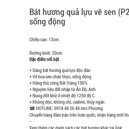
Bát hương quả lựu vẽ sen (P2
sống động
Chiều cao: 13cm
Đường kính: 20cm
Đặc điểm nổi bật
+ Dáng bát hương quả lựu độc đáo
+ Vẽ hoa sen chân thực, sống động
+ Hàng thủ công Bát Tràng 100%
+ Nguyên liệu đất nhập từ Ấn Độ, Anh
+ Nung đốt khử ở nhiệt độ 1250 độ C
+ Không độc, không chì, cadimi, thủy ngân
☎ HOTLINE: 0918 48 26 48 mrs Phương
Chuyển hàng đảm bảo trên toàn quốc, nhận hàng mới th
--
Xem thêm các danh sách các bát hương khác tại link: