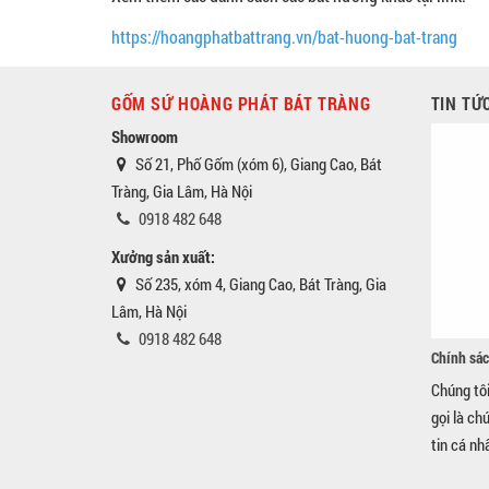
https://hoangphatbattrang.vn/bat-huong-bat-trang
GỐM SỨ HOÀNG PHÁT BÁT TRÀNG
TIN TỨ
Showroom
Số 21, Phố Gốm (xóm 6), Giang Cao, Bát
Tràng, Gia Lâm, Hà Nội
0918 482 648
Xưởng sản xuất:
Số 235, xóm 4, Giang Cao, Bát Tràng, Gia
Lâm, Hà Nội
0918 482 648
Chính sác
Chúng tô
gọi là ch
tin cá nh