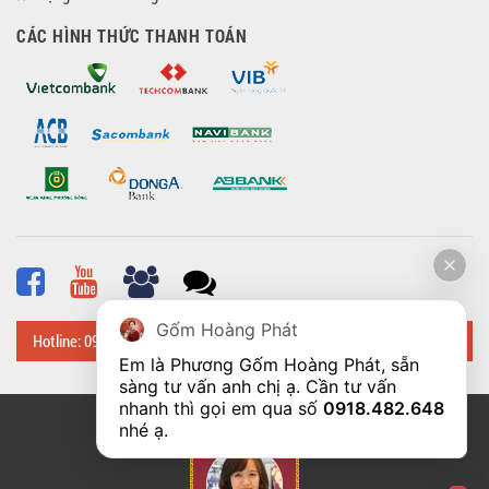
CÁC HÌNH THỨC THANH TOÁN
Gốm Hoàng Phát
Hotline: 0918 482 648
Em là Phương Gốm Hoàng Phát, sẵn 
sàng tư vấn anh chị ạ. Cần tư vấn 
nhanh thì gọi em qua số 
0918.482.648
© Bản quyền thuộc về
Hoangphatbattrang.vn
nhé ạ. 