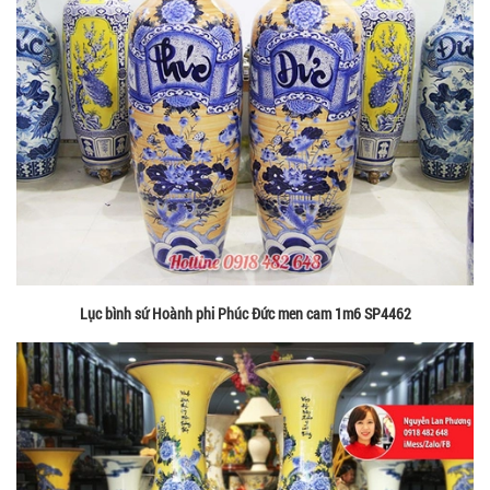
Lục bình sứ Hoành phi Phúc Đức men cam 1m6 SP4462