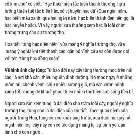
cổ kim chú” có viết: “Hạc thiên niên tắc biến thành thương, hựu
lưỡng thiên tuế tắc biến hắc, sở vị huyền hạc dã” (Qua ngàn năm,
hạc biến màu xanh; qua hai ngàn năm, hạc biến thành đen nên gọi là
hạc huyễn hoặc). Vì vậy, người xưa thường xem hạc là loài chim
tượng trưng cho sự trường thọ.
Họa tiết “tùng hạc diên niên” vừa mang ý nghĩa trường thọ, vừa
mang ý nghĩa khí tiết thanh cao, gắn bó vĩnh cửu và còn được gọi
với tên “tùng hạc đồng xuân” .
Về hình ảnh cây tùng:
Từ bao đời nay cây tùng thường mọc trên núi
cao, là nơi khô cằn, thiếu nguồn dinh dưỡng. Nó mọc ngay ở những
mỏm núi chênh vênh, chịu nhiều sương gió, mà vẫn vươn mình
xanh tốt, không dễ khuất phục thiên nhiên thể hiện sức sống bền bỉ.
Người xưa vẫn xem tùng là đại diện cho trăm loài cây, ngoài ý nghĩa
trường thọ, tùng còn là đại diện của khí tiết. Theo quan niệm của
người Trung Hoa, tùng còn có khả năng trừ tà, xua đuổi ma quỷ rất
mạnh nên loại cây này còn có tác dụng mang lại sự bình yên, an
lành cho con người.