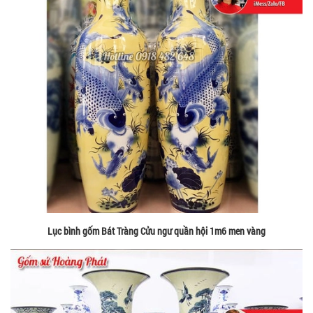
Lục bình gốm Bát Tràng Cửu ngư quần hội 1m6 men vàng