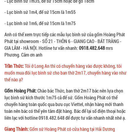
- Lục bình sứ 1m35, đế sứ 15cm hoặc đế gỗ 18cm
- Lục bình sứ 1m4, đế sứ 15cm là 1m55
- Lục bình sứ 1m6, đế sứ 15cm là 1m75
Anh có thể xem trực tiếp các mẫu lục bình sứ của gốm Hoàng Phát
Phát tại showroom - SỐ 21 - THÔN 6 - GIANG CAO - BÁT TRÀNG -
GIA LÂM - HÀ NỘI. Hotline tư vấn nhanh:
0918.482.648
mrs
Phương. Cảm ơn anh
Trần Thức:
Tôi ở Long An thì có chuyển hàng vào được không, tôi
muốn mua đôi lục bình sứ cho ban thờ 2m17, chuyển hàng vào như
thế nào ạ?
Gốm Hoàng Phát:
Chào bác Thức, ban thờ 2m17 bác nên lựa chọn
lục bình sứ kích thước 1m75 cả đế sứ. Gốm Hoàng Phát có thể
chuyển hàng toàn quốc qua bưu cục Viettel, nhận hàng mới thanh
toán nên bác có thể yên tâm đặt hàng. Bác để lại số điện thoại hoặc
liên lạc với hotline 0918.482.648 để được tư vấn nhanh nhất nhé ạ.
Giang Thành:
Gốm sứ Hoàng Phát có cửa hàng tại Hải Dương