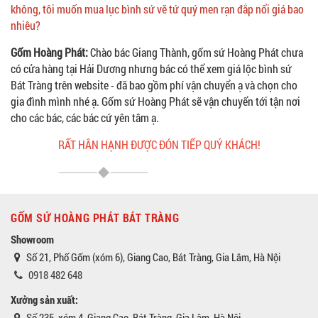
không, tôi muốn mua lục bình sứ vẽ tứ quý men rạn đắp nổi giá bao
nhiêu?
Gốm Hoàng Phát:
Chào bác Giang Thành, gốm sứ Hoàng Phát chưa
có cửa hàng tại Hải Dương nhưng bác có thể xem giá lộc bình sứ
Bát Tràng trên website - đã bao gồm phí vận chuyển ạ và chọn cho
gia đình mình nhé ạ. Gốm sứ Hoàng Phát sẽ vận chuyển tới tận nơi
cho các bác, các bác cứ yên tâm ạ.
RẤT HÂN HẠNH ĐƯỢC ĐÓN TIẾP QUÝ KHÁCH!
GỐM SỨ HOÀNG PHÁT BÁT TRÀNG
Showroom
Số 21, Phố Gốm (xóm 6), Giang Cao, Bát Tràng, Gia Lâm, Hà Nội
0918 482 648
Xưởng sản xuất:
Số 235, xóm 4, Giang Cao, Bát Tràng, Gia Lâm, Hà Nội