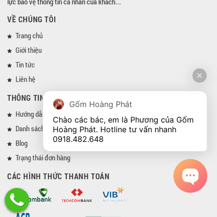
lực bảo vệ thông tin cá nhân của khách...
VỀ CHÚNG TÔI
Trang chủ
Giới thiệu
Tin tức
Liên hệ
THÔNG TIN
Gốm Hoàng Phát
Hướng dẫn mua hàng
Chào các bác, em là Phương của Gốm 
Danh sách đại lý
Hoàng Phát. Hotline tư vấn nhanh 
0918.482.648
Blog
Trạng thái đơn hàng
CÁC HÌNH THỨC THANH TOÁN