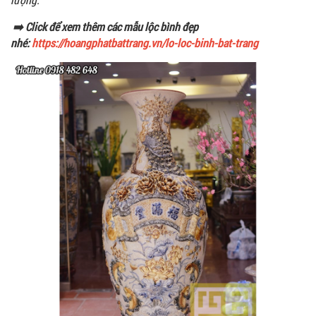
➡️ Click để xem thêm các mẫu lộc bình đẹp
nhé:
https://hoangphatbattrang.vn/lo-loc-binh-bat-trang