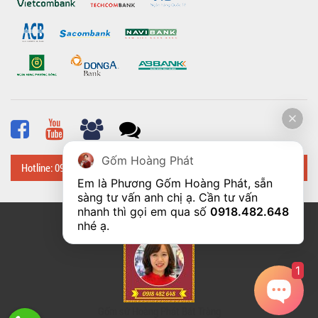
Gốm Hoàng Phát
Hotline: 0918 482 648
Em là Phương Gốm Hoàng Phát, sẵn 
sàng tư vấn anh chị ạ. Cần tư vấn 
nhanh thì gọi em qua số 
0918.482.648
© Bản quyền thuộc về
Hoangphatbattrang.vn
nhé ạ. 
1
Gốm sứ Hoàng Phát Bát Tràng