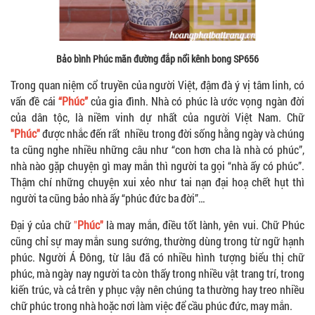
Bảo bình Phúc mãn đường đắp nổi kênh bong SP656
Trong quan niệm cổ truyền của người Việt, đậm đà ý vị tâm linh, có
vấn đề cái
“Phúc”
của gia đình. Nhà có phúc là ước vọng ngàn đời
của dân tộc, là niềm vinh dự nhất của người Việt Nam. Chữ
"Phúc"
được nhắc đến rất nhiều trong đời sống hằng ngày và chúng
ta cũng nghe nhiều những câu như “con hơn cha là nhà có phúc”,
nhà nào gặp chuyện gì may mắn thì người ta gọi “nhà ấy có phúc”.
Thậm chí những chuyện xui xẻo như tai nạn đại hoạ chết hụt thì
người ta cũng bảo nhà ấy “phúc đức ba đời”…
Đại ý của chữ
"
Phúc"
là may mắn, điều tốt lành, yên vui. Chữ Phúc
cũng chỉ sự may mắn sung sướng, thường dùng trong từ ngữ hạnh
phúc. Người Á Đông, từ lâu đã có nhiều hình tượng biểu thị chữ
phúc, mà ngày nay người ta còn thấy trong nhiều vật trang trí, trong
kiến trúc, và cả trên y phục vậy nên chúng ta thường hay treo nhiều
chữ phúc trong nhà hoặc nơi làm việc để cầu phúc đức, may mắn.