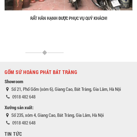
RẤT HÂN HẠNH ĐƯỢC PHỤC VỤ QUÝ KHÁCH!
GỐM SỨ HOÀNG PHÁT BÁT TRÀNG
Showroom
Số 21, Phố Gốm (xóm 6), Giang Cao, Bát Tràng, Gia Lâm, Hà Nội
0918 482 648
Xưởng sản xuất:
Số 235, xóm 4, Giang Cao, Bát Tràng, Gia Lâm, Hà Nội
0918 482 648
TIN TỨC