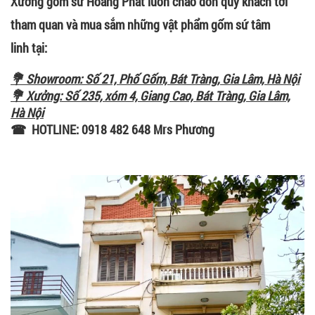
Xưởng gốm sứ Hoàng Phát luôn chào đón quý khách tới
tham quan và mua sắm những vật phẩm gốm sứ tâm
linh tại:
💐 Showroom: Số 21, Phố Gốm, Bát Tràng, Gia Lâm, Hà Nội
💐 Xưởng: Số 235, xóm 4, Giang Cao, Bát Tràng, Gia Lâm,
Hà Nội
☎ HOTLINE: 0918 482 648 Mrs Phương