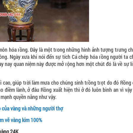
môn hóa rồng. Đây là một trong những hình ảnh tượng trưng c
công. Ngày xưa khi nói đến sự tích Cá chép hóa rồng người ta 
ngày nay quan niệm này được mở rộng hơn một chút đó là về sự l
ối cao, giúp trời làm mưa cho chúng sinh trồng trọt do đó Rồng 
 điềm lành, ở đâu Rồng xuất hiện thì ở đó luôn bình an vì vậ
c mạnh quyền năng như vậy.
p của vàng và những người thợ
gốm vẽ vàng kim 100%
vàng 24K