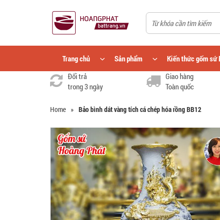
Trang chủ
Sản phẩm
Kiến thức gốm sứ 
Đổi trả
Giao hàng
trong 3 ngày
Toàn quốc
Home
»
Bảo bình dát vàng tích cá chép hóa rồng BB12