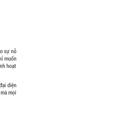
ho sự nỗ
chỉ muốn
inh hoạt
đại diện
y mà mọi