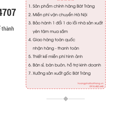
P4707
ể thành