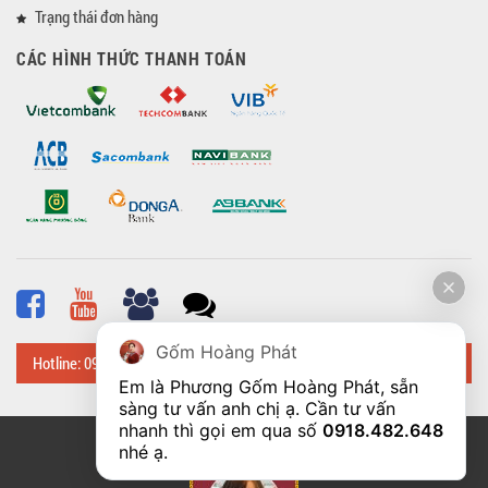
Trạng thái đơn hàng
CÁC HÌNH THỨC THANH TOÁN
Gốm Hoàng Phát
Hotline: 0918 482 648
Em là Phương Gốm Hoàng Phát, sẵn 
sàng tư vấn anh chị ạ. Cần tư vấn 
nhanh thì gọi em qua số 
0918.482.648
© Bản quyền thuộc về
Hoangphatbattrang.vn
nhé ạ. 