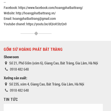
--
Facebook: https://www.facebook.com/hoangphatbattrang/
Website: http://hoangphatbattrang.vn/
Email: hoangphatbattrang@gmail.com
Youtube chanel: https://youtu.be/dQIoKStzQv0
GỐM SỨ HOÀNG PHÁT BÁT TRÀNG
Showroom
Số 21, Phố Gốm (xóm 6), Giang Cao, Bát Tràng, Gia Lâm, Hà Nội
0918 482 648
Xưởng sản xuất:
Số 235, xóm 4, Giang Cao, Bát Tràng, Gia Lâm, Hà Nội
0918 482 648
TIN TỨC