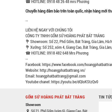
☎ HOTLINE: 0918 48 26 48 mrs Phương
Chuyển hàng đảm bảo trên toàn quốc, nhận hàng mới th
--
LIÊN HỆ NGAY VỚI CHÚNG TÔI
CÔNG TY TNHH GỐM SỨ HOÀNG PHÁT BÁT TRÀNG
💐 Showroom: Số 22, Phố Gốm, Bát Tràng, Gia Lâm, Hà 
💐 Xưởng: Số 252, xóm 4, Giang Cao, Bát Tràng, Gia Lâm
☎ HOTLINE: 0918 482 648 Mrs Phương
--
Facebook: https://www.facebook.com/hoangphatbattra
Website: http://hoangphatbattrang.vn/
Email: hoangphatbattrang@gmail.com
Youtube chanel: https://youtu.be/dQIoKStzQv0
GỐM SỨ HOÀNG PHÁT BÁT TRÀNG
TIN TỨ
Showroom
Số 21, Phố Gốm (xóm 6), Giang Cao, Bát