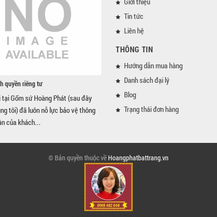
Giới thiệu
Tin tức
Liên hệ
THÔNG TIN
Hướng dẫn mua hàng
Danh sách đại lý
h quyền riêng tư
Blog
i tại Gốm sứ Hoàng Phát (sau đây
Trạng thái đơn hàng
úng tôi) đã luôn nỗ lực bảo vệ thông
ân của khách...
© Bản quyền thuộc về
Hoangphatbattrang.vn
Gốm sứ Hoàng Phát Bát Tràng