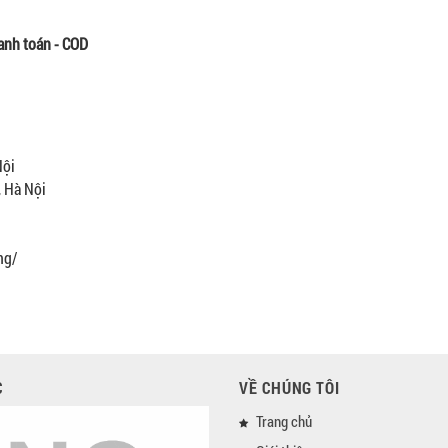
anh toán - COD
Nội
, Hà Nội
ng/
C
VỀ CHÚNG TÔI
Trang chủ