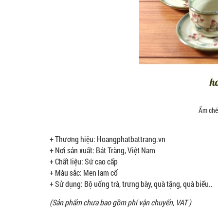
Ấm ché
+ Thương hiệu: Hoangphatbattrang.vn
+ Nơi sản xuất: Bát Tràng, Việt Nam
+ Chất liệu: Sứ cao cấp
+ Màu sắc: Men lam cổ
+ Sử dụng: Bộ uống trà, trưng bày, quà tặng, quà biếu..
(Sản phẩm chưa bao gồm phí vận chuyển, VAT )