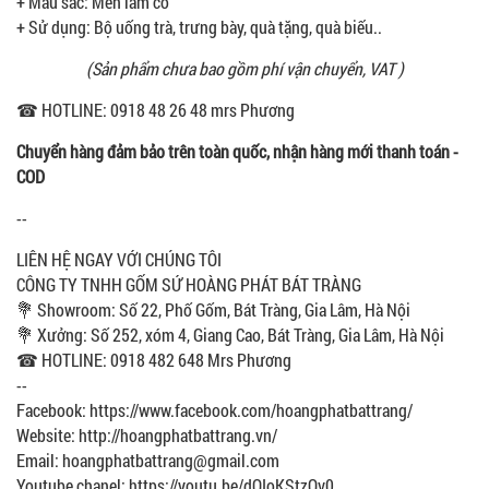
+ Màu sắc: Men lam cổ
+ Sử dụng: Bộ uống trà, trưng bày, quà tặng, quà biếu..
(Sản phẩm chưa bao gồm phí vận chuyển, VAT )
☎ HOTLINE: 0918 48 26 48 mrs Phương
Chuyển hàng đảm bảo trên toàn quốc, nhận hàng mới thanh toán -
COD
--
LIÊN HỆ NGAY VỚI CHÚNG TÔI
CÔNG TY TNHH GỐM SỨ HOÀNG PHÁT BÁT TRÀNG
💐 Showroom: Số 22, Phố Gốm, Bát Tràng, Gia Lâm, Hà Nội
💐 Xưởng: Số 252, xóm 4, Giang Cao, Bát Tràng, Gia Lâm, Hà Nội
☎ HOTLINE: 0918 482 648 Mrs Phương
--
Facebook: https://www.facebook.com/hoangphatbattrang/
Website: http://hoangphatbattrang.vn/
Email: hoangphatbattrang@gmail.com
Youtube chanel: https://youtu.be/dQIoKStzQv0