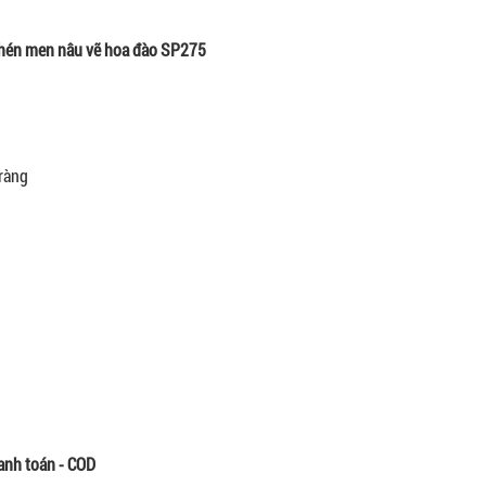
hén men nâu vẽ hoa đào SP275
ràng
anh toán - COD