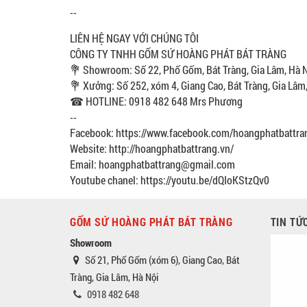
--
LIÊN HỆ NGAY VỚI CHÚNG TÔI
CÔNG TY TNHH GỐM SỨ HOÀNG PHÁT BÁT TRÀNG
💐 Showroom: Số 22, Phố Gốm, Bát Tràng, Gia Lâm, Hà 
💐 Xưởng: Số 252, xóm 4, Giang Cao, Bát Tràng, Gia Lâm
☎ HOTLINE: 0918 482 648 Mrs Phương
--
Facebook: https://www.facebook.com/hoangphatbattra
Website: http://hoangphatbattrang.vn/
Email: hoangphatbattrang@gmail.com
Youtube chanel: https://youtu.be/dQIoKStzQv0
GỐM SỨ HOÀNG PHÁT BÁT TRÀNG
TIN TỨ
Showroom
Số 21, Phố Gốm (xóm 6), Giang Cao, Bát
Tràng, Gia Lâm, Hà Nội
0918 482 648