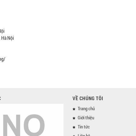
Nội
, Hà Nội
ng/
C
VỀ CHÚNG TÔI
Trang chủ
Giới thiệu
Tin tức
Liên hệ