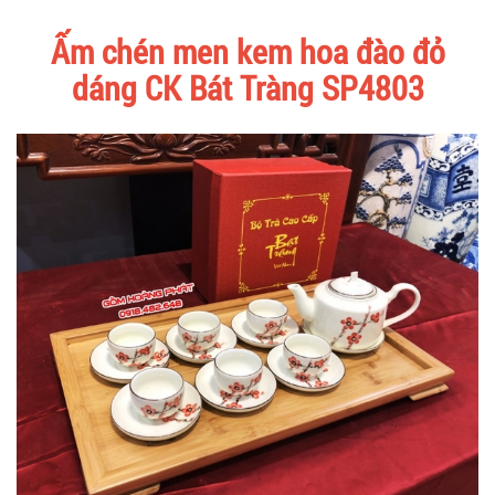
Ấm chén men kem hoa đào đỏ
dáng CK Bát Tràng SP4803