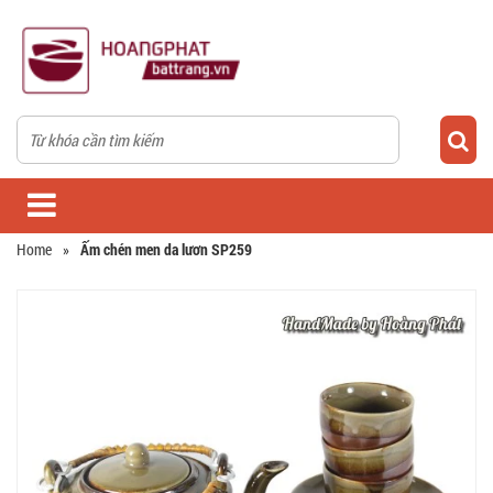
Home
»
Ấm chén men da lươn SP259