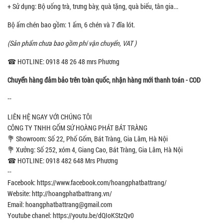
+ Sử dụng: Bộ uống trà, trưng bày, quà tặng, quà biếu, tân gia...
Bộ ấm chén bao gồm: 1 ấm, 6 chén và 7 đĩa lót.
(Sản phẩm chưa bao gồm phí vận chuyển, VAT )
☎ HOTLINE: 0918 48 26 48 mrs Phương
Chuyển hàng đảm bảo trên toàn quốc, nhận hàng mới thanh toán - COD
--
LIÊN HỆ NGAY VỚI CHÚNG TÔI
CÔNG TY TNHH GỐM SỨ HOÀNG PHÁT BÁT TRÀNG
💐 Showroom: Số 22, Phố Gốm, Bát Tràng, Gia Lâm, Hà Nội
💐 Xưởng: Số 252, xóm 4, Giang Cao, Bát Tràng, Gia Lâm, Hà Nội
☎ HOTLINE: 0918 482 648 Mrs Phương
--
Facebook: https://www.facebook.com/hoangphatbattrang/
Website: http://hoangphatbattrang.vn/
Email: hoangphatbattrang@gmail.com
Youtube chanel: https://youtu.be/dQIoKStzQv0