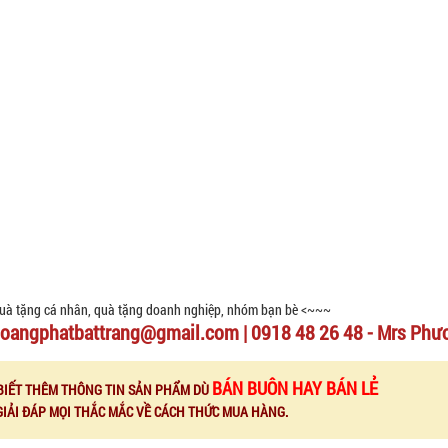
uà tặng cá nhân, quà tặng doanh nghiệp, nhóm bạn bè <~~~
oangphatbattrang@gmail.com | 0918 48 26 48 - Mrs Phư
BÁN BUÔN HAY BÁN LẺ
BIẾT THÊM THÔNG TIN SẢN PHẨM DÙ
GIẢI ĐÁP MỌI THẮC MẮC VỀ CÁCH THỨC MUA HÀNG.