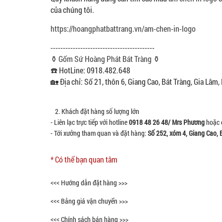
của chúng tôi.
https://hoangphatbattrang.vn/am-chen-in-logo
------------------------------------------
⚱️
Gốm Sứ Hoàng Phát Bát Tràng
⚱️
☎️ HotLine: 0918.482.648
🏡 Địa chỉ: Số 21, thôn 6, Giang Cao, Bát Tràng, Gia Lâm,
2. Khách đặt hàng số lượng lớn
- Liên lạc trực tiếp với hotline
0918 48 26 48/ Mrs Phương
hoặc 
- Tới xưởng tham quan và đặt hàng:
Số 252, xóm 4, Giang Cao, 
* Có thể bạn quan tâm
<<< Hướng dẫn đặt hàng >>>
<<< Bảng giá vận chuyển >>>
<<< Chính sách bán hàng >>>