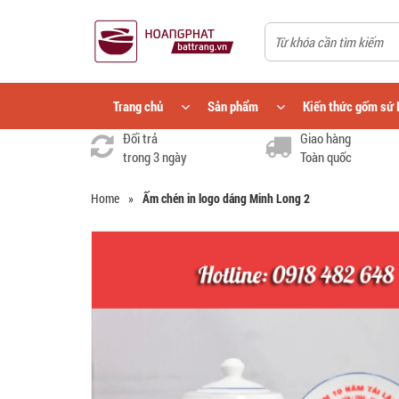
Trang chủ
Sản phẩm
Kiến thức gốm sứ 
Đổi trả
Giao hàng
trong 3 ngày
Toàn quốc
Home
»
Ấm chén in logo dáng Minh Long 2