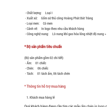
- Chất lượng: Loại I
- Xuất xứ: Gốm sứ thủ công Hoàng Phát Bát Tràng
- Loại men: Có men
- Cảnh vẽ: In logo theo nhu cầu khách hàng
- Công nghệ nung: Lò nung khí gas hóa lỏng nhiệt độ nung >
* Bộ sản phẩm tiêu chuẩn
(Bộ sản phẩm gồm 02 chi tiết)
- Ấm: 01 chiếc
- Chén: 06 chiếc
- Tách: 01 tách ấm, 06 tách chén
* Thông tin hỗ trợ mua hàng
1. Khách mua hàng lẻ
Quý khách hàng đang cần tìm các mẫu
ấm chén in logo
c