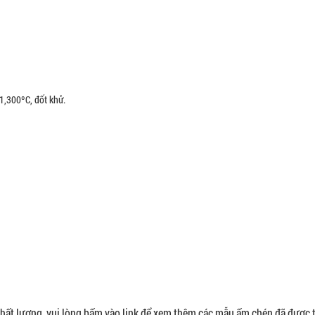
 1,300ºC, đốt khử.
hất lượng, vui lòng bấm vào link để xem thêm các mẫu ấm chén đã được t