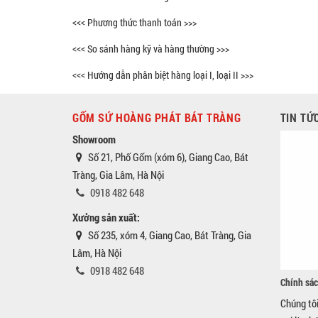
<<< Phương thức thanh toán >>>
<<< So sánh hàng kỹ và hàng thường >>>
<<< Hướng dẫn phân biệt hàng loại I, loại II >>>
GỐM SỨ HOÀNG PHÁT BÁT TRÀNG
TIN TỨ
Showroom
Số 21, Phố Gốm (xóm 6), Giang Cao, Bát
Tràng, Gia Lâm, Hà Nội
0918 482 648
Xưởng sản xuất:
Số 235, xóm 4, Giang Cao, Bát Tràng, Gia
Lâm, Hà Nội
0918 482 648
Chính sác
Chúng tô