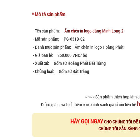
* Mô tả sản phẩm
- Tên sản phẩm:
Ấm chén in logo dáng Minh Long 2
- Mã sản phẩm: PG-631D-02
- Danh mục sản phẩm:
Ấm chén in logo Hoàng Phát
- Giá bán lẻ: 250.000 VNĐ/ bộ
- Xuất xứ:
Gốm sứ Hoàng Phát Bát Tràng
- Chủng loại:
Gốm sứ Bát Tràng
~~~> Sản phẩm thích hợp làm q
h
Để có giá sỉ và biết thêm các chính sách giá sỉ xin liên hệ
HÃY GỌI NGAY
CHO CHÚNG TÔI ĐỂ 
CHÚNG TÔI SẴN SÀNG 