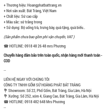
+ Thương hiệu: Hoangphatbattrang.vn
+ Nơi sản xuất: Bát Tràng, Việt Nam
+ Chất liệu: Sứ cao cấp
+ Màu sắc: sứ trắng trong
+ Sử dụng: Bộ uống trà, trưng bày, quà tặng, quà biếu..
(Sản phẩm chưa bao gồm phí vận chuyển, VAT )
☎ HOTLINE: 0918 48 26 48 mrs Phương
Chuyển hàng đảm bảo trên toàn quốc, nhận hàng mới thanh toán -
COD
--
LIÊN HỆ NGAY VỚI CHÚNG TÔI
CÔNG TY TNHH GỐM SỨ HOÀNG PHÁT BÁT TRÀNG
💐 Showroom: Số 22, Phố Gốm, Bát Tràng, Gia Lâm, Hà Nội
💐 Xưởng: Số 252, xóm 4, Giang Cao, Bát Tràng, Gia Lâm, Hà Nội
☎ HOTLINE: 0918 482 648 Mrs Phương
--