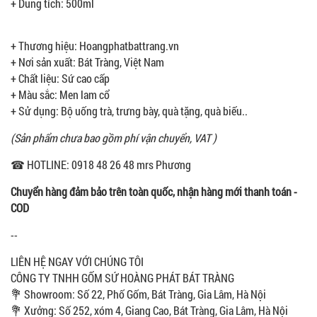
+ Dung tích: 500ml
+ Thương hiệu: Hoangphatbattrang.vn
+ Nơi sản xuất: Bát Tràng, Việt Nam
+ Chất liệu: Sứ cao cấp
+ Màu sắc: Men lam cổ
+ Sử dụng: Bộ uống trà, trưng bày, quà tặng, quà biếu..
(Sản phẩm chưa bao gồm phí vận chuyển, VAT )
☎ HOTLINE: 0918 48 26 48 mrs Phương
Chuyển hàng đảm bảo trên toàn quốc, nhận hàng mới thanh toán -
COD
--
LIÊN HỆ NGAY VỚI CHÚNG TÔI
CÔNG TY TNHH GỐM SỨ HOÀNG PHÁT BÁT TRÀNG
💐 Showroom: Số 22, Phố Gốm, Bát Tràng, Gia Lâm, Hà Nội
💐 Xưởng: Số 252, xóm 4, Giang Cao, Bát Tràng, Gia Lâm, Hà Nội