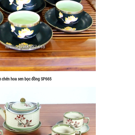
 chén hoa sen bọc đồng SP665