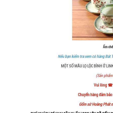
Ấm ché
Nếu bạn kiểm tra xem có hàng Bát T
MỘT SỐ MẪU LỌ LỘC BÌNH Ở LIN
(Sản phẩm 
Vui lòng ☎
Chuyển hàng đảm bảo t
Gốm sứ Hoàng Phát nh