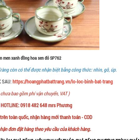
n men xanh đồng hoa sen đỏ SP762
ràng còn có thể được nhận biệt bằng công thức: nhìn, gõ, úp.
K SAU:
https://hoangphatbattrang.vn/lo-loc-binh-bat-trang
chưa bao gồm phí vận chuyển, VAT )
 HOTLINE: 0918 482 648 mrs Phương
rên toàn quốc, nhận hàng mới thanh toán - COD
ận đơn đặt hàng theo yêu cầu của khách hàng.