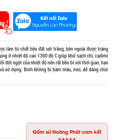
c làm từ chất liệu đất sét trắng, bên ngoài được tráng
ung ở nhiệt độ cao 1300 độ C giúp khử sạch chì, cadimi
i đột ngột của nhiệt độ nên rất bền bỉ với thời gian, hạn
n và sử dụng. Bình không bị bám màu, mùi, dễ dàng chùi